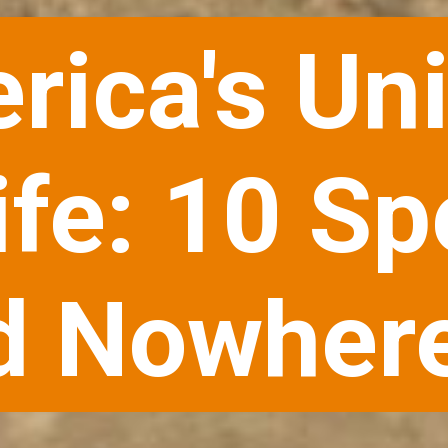
rica's Un
ife: 10 S
d Nowhere