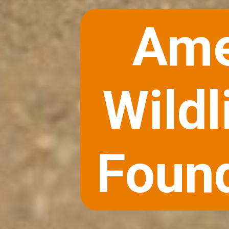
Ame
Wildl
Foun