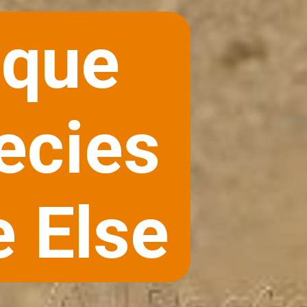
ique
pecies
 Else